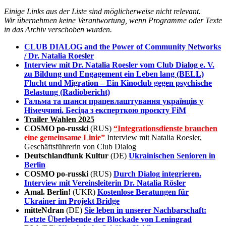
Einige Links aus der Liste sind möglicherweise nicht relevant.
Wir übernehmen keine Verantwortung, wenn Programme oder Texte
in das Archiv verschoben wurden.
CLUB DIALOG and the Power of Community Networks
/ Dr. Natalia Roesler
Interview mit Dr. Natalia Roesler vom Club Dialog e. V.
zu Bildung und Engagement ein Leben lang (BELL)
Flucht und Migration – Ein Kinoclub gegen psychische
Belastung (Radiobericht)
Гальма та шанси працевлаштування українців у
Німеччині. Бесіда з експерткою проєкту FiM
Trailer Wahlen 2025
COSMO po-russki
(RUS)
“Integrationsdienste brauchen
eine gemeinsame Linie”
Interview mit Natalia Roesler,
Geschäftsführerin von Club Dialog
Deutschlandfunk Kultur
(DE)
Ukrainischen Senioren in
Berlin
COSMO po-russki
(RUS)
Durch Dialog integrieren.
Interview mit Vereinsleiterin Dr. Natalia Rösler
Amal. Berlin!
(UKR)
Kostenlose Beratungen für
Ukrainer im Projekt Bridge
mitteNdran
(DE)
Sie leben in unserer Nachbarschaft:
Letzte Überlebende der Blockade von Leningrad