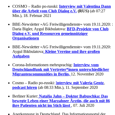
COSMO – Radio po-russki:
Interview mit Valentina Dann
über die Arbeit vom Club Dialog e.V.
(RUS)
(ab 07:27
Min.), 18. Februar 2021
BBE-Newsletter »AG Freiwilligendienste« vom 19.11.2020: :
Daria Bigler, Aygul Bikbulatova:
BFD-Projekte von Club
Dialog e.V. und Ressourcen gemeinnütziger
Organisationen
BBE-Newsletter »AG Freiwilligendienste« vom 19.11.2020:
Aygul Bikbulatova
:
Kleine Vereine und ihre großen
Aufgaben
Corona-Informationen mehrsprachig:
Interview vom
Deutschlandfunk
mit Vertreter*innen unterschiedlicher
Migrantencommunities in Berlin,
12. November 2020
Cosmo – Radio po-russki:
I
nterview mit Valeria Gentz
,
podcast hören
(ab
08:33 Min.), 11. September 2020
Berliner Kurier:
Natalja Jahn – Doktor Babuschka: Das
bewegte Leben einer Marzahner Ärztin, die auch mit 86
ihre Patienten nicht im Stich lässt
, 07. Juli 2020
Anerkennung in Deutschland. Das Informationsportal der