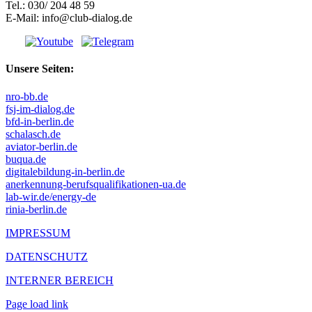
Tel.: 030/ 204 48 59
E-Mail: info@club-dialog.de
Unsere Seiten:
nro-bb.de
fsj-im-dialog.de
bfd-in-berlin.de
schalasch.de
aviator-berlin.de
buqua.de
digitalebildung-in-berlin.de
anerkennung-berufsqualifikationen-ua.de
lab-wir.de/energy-de
rinia-berlin.de
IMPRESSUM
DATENSCHUTZ
INTERNER BEREICH
Page load link