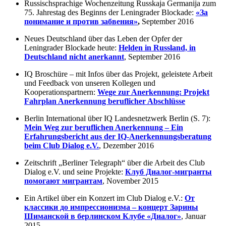
Russischsprachige Wochenzeitung Russkaja Germanija zum
75. Jahrestag des Beginns der Leningrader Blockade:
«За
понимание и против забвения»
,
September 2016
Neues Deutschland über das Leben der Opfer der
Leningrader Blockade heute:
Helden in Russland, in
Deutschland nicht anerkannt
, September 2016
IQ Broschüre – mit Infos über das Projekt, geleistete Arbeit
und Feedback von unseren Kollegen und
Kooperationspartnern:
Wege zur Anerkennung: Projekt
Fahrplan Anerkennung beruflicher Abschlüsse
Berlin International über IQ Landesnetzwerk Berlin (S. 7):
Mein Weg zur beruflichen Anerkennung – Ein
Erfahrungsbericht aus der IQ-Anerkennungsberatung
beim Club Dialog e.V.
, Dezember 2016
Zeitschrift „Berliner Telegraph“ über die Arbeit des Club
Dialog e.V. und seine Projekte:
Клуб Диалог-мигранты
помогают мигрантам
, November 2015
Ein Artikel über ein Konzert im Club Dialog e.V.:
От
классики до импрессионизма – концерт Зарины
Шиманской в берлинском Клубе «Диалог»
, Januar
2015