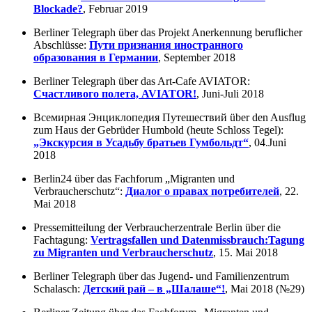
Blockade?
, Februar 2019
Berliner Telegraph über das Projekt Anerkennung beruflicher
Abschlüsse:
Пути признания иностранного
образования в Германии
, September 2018
Berliner Telegraph über das Art-Cafe AVIATOR:
Счастливого полета, AVIATOR!
, Juni-Juli 2018
Всемирная Энциклопедия Путешествий über den Ausflug
zum Haus der Gebrüder Humbold (heute Schloss Tegel):
„Экскурсия в Усадьбу братьев Гумбольдт“
, 04.Juni
2018
Berlin24 über das Fachforum „Migranten und
Verbraucherschutz“:
Диалог о правах потребителей
, 22.
Mai 2018
Pressemitteilung der Verbraucherzentrale Berlin über die
Fachtagung:
Vertragsfallen und Datenmissbrauch:Tagung
zu Migranten und Verbraucherschutz
, 15. Mai 2018
Berliner Telegraph über das Jugend- und Familienzentrum
Schalasch:
Детский рай – в „Шалаше“!
, Mai 2018 (№29)