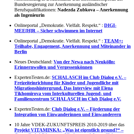
Bundesregierung zur Anerkennung ausländischer
Berufsqualifikationen:
Nadezda Zubkova – Anerkennung
als Ingenieurin
Onlineportal „Demokratie. Vielfalt. Respekt.“ :
DIGI-
MEE[H]R – Sicher schwimmen im Internet
Onlineportal „Demokratie. Vielfalt. Respekt.“ :
TEAM+:
Teilhabe, Engagement, Anerkennung und Miteinander in
Berlin
Neues Deutschland:
Von der Newa nach Neukölln:
Erinnernwollen und Vergessenkönnen
ExpertenTesten.de:
SCHALASCH im Club Dialog e.V. –
Freizeiteinrichtung für Kinder und Jugendliche mit
Migrationshintergrund. Das Interview mit Elena
Tikhomirova vom Interkulturellen Jugend- und
Familienzentrum SCHALASCH im Club Dialog e.V.
ExpertenTesten.de:
Club Dialog e.V. – Förderung der
Integration von Einwanderinnen und Einwanderern
10 Jahre VDEK-ZUKUNFTSPREIS 2010-2019 über das
Projekt VITAMINKA: „Was ist eigentlich gesund?“ –