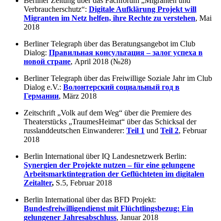
Berliner Zeitung über das Fachforum „Migranten und
Verbraucherschutz“:
Digitale Aufklärung Projekt will
Migranten im Netz helfen, ihre Rechte zu verstehen
, Mai
2018
Berliner Telegraph über das Beratungsangebot im Club
Dialog:
Правильная консультация – залог успеха в
новой стране
, April 2018 (№28)
Berliner Telegraph über das Freiwillige Soziale Jahr im Club
Dialog e.V.:
Волонтерский социальный год в
Германии
, März 2018
Zeitschrift „Volk auf dem Weg“ über die Premiere des
Theaterstücks „TraumesHeimat“ über das Schicksal der
russlanddeutschen Einwanderer:
Teil 1
und
Teil 2
, Februar
2018
Berlin International über IQ Landesnetzwerk Berlin:
Synergien der Projekte nutzen – für eine gelungene
Arbeitsmarktintegration der Geflüchteten im digitalen
Zeitalter
,
S.5, Februar 2018
Berlin International über das BFD Projekt:
Bundesfreiwilligendienst mit Flüchtlingsbezug: Ein
gelungener Jahresabschluss
, Januar 2018