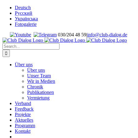
Skip
Deutsch
to
Русский
content
Українська
Fotogalerie
030/204 48 59
|
info@club-dialog.de
Search
for:
Über uns
Über uns
Unser Team
Wir in Medien
Chronik
Publikationen
Vermietung
Verband
Feedback
Projekte
Aktuelles
Programm
Kontakt