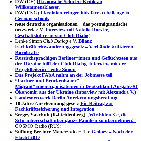
DW
(DE)
Ukrainische Schüler: Kritik an
Willkommensklassen
DW
(ENG)
Ukrainian refugee kids face a challenge in
German schools
neue deutsche organisationen – das postmigrantische
netzwerk e.V.
Interview mit Natalia Roesler,
Geschäftsführerin von Club Dialog
Lenke Simon
Club Dialog
e.V.
Bilanz
Fachkräfteeinwanderungsgesetz – Verbände kritisieren
Bürokratie
Russischsprachigen Ber­li­ne­r*in­nen und Geflüchteten aus
der Ukraine hilft der Club Dialog. Interview mit der
Projektleiterin Lenke Simon
Das Projekt FAbA nahm an der Jobmesse teil
“Partner und Brückenbauer”
Migrant*innenorganisationen in Deutschland Ausgabe #1
Ökonomin aus der Ukraine (Interview mit Alexandra V.)
Landesnetzwerk Berlin Anerkennungsberatung
10 Jahre Anerkennungsgesetz
Ein Beitrag zur
Fachkräftesicherung und Integration
Sergey Savchuk (Я-Lichtenberg)
„Wir bitten Sie, die
Schirmherrschaft über ganze Familien zu übernehmen!“
COSMO-Radio (RUS)
Stiftung Berliner Mauer
: Video film
Gedaev – Nach der
Flucht 2017