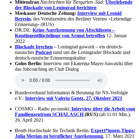
Mittendran
Nachrichten
für
Tiergarten
–
Süd:
Überlebende
der Blockade von Leningrad berichten
Moskauer Deutsche Zeitung:
Interview mit Leonid
Beresin
, des Vorsitzenden des Berliner Vereins «Lebendige
Erinnerung» (RUS)
DR.DE:
Keine Anerkennung von Abschlüssen –
Kontingentflüchtlinge von Armut betroffen
12. Januar
2022
Blockade brechen
– Leningrad goworit – ein deutsch-
russischer
Podcast
rund um die Leningrader Blockade und
deutsch-russische Erinnerungskultur
Golos Berlin
: Interview mit Ekaterina Mayer-Sawatzki über
das Jobcoaching im Club Dialog
Bundesverband Information & Beratung für NS-Verfolgte
e.V.:
Interview mit Valeria Gentz
,
27. Oktober 2021
COSMO – Radio po-russki:
Interview über die Arbeit vom
Familienzentrum SCHALASCH
(RUS)
(ab 11:01 Min.),
26. April 2021
Beuth Hochschule für Technik Berlin:
Expert*innen-Tipps:
Julia Merian zu beruflicher Anerkennung
, 17. März 2021