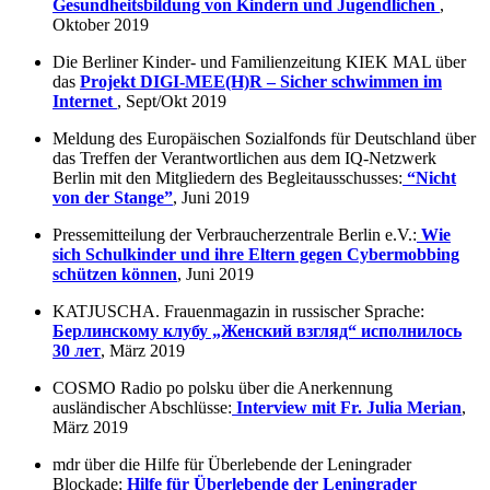
Gesundheitsbildung von Kindern und Jugendlichen
,
Oktober 2019
Die Berliner Kinder- und Familienzeitung KIEK MAL über
das
Projekt DIGI-MEE(H)R – Sicher schwimmen im
Internet
, Sept/Okt 2019
Meldung des Europäischen Sozialfonds für Deutschland über
das Treffen der Verantwortlichen aus dem IQ-Netzwerk
Berlin mit den Mitgliedern des Begleitausschusses:
“Nicht
von der Stange”
, Juni 2019
Pressemitteilung der Verbraucherzentrale Berlin e.V.:
Wie
sich Schulkinder und ihre Eltern gegen Cybermobbing
schützen können
, Juni 2019
KATJUSCHA. Frauenmagazin in russischer Sprache:
Берлинскому клубу „Женский взгляд“ исполнилось
30 лет
, März 2019
COSMO Radio po polsku über die Anerkennung
ausländischer Abschlüsse:
Interview mit Fr. Julia Merian
,
März 2019
mdr über die Hilfe für Überlebende der Leningrader
Blockade:
Hilfe für Überlebende der Leningrader