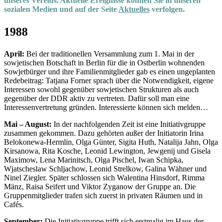
unseres Vereins. Aktuelle Ereignisse können Sie in unseren
sozialen Medien und auf der Seite
Aktuelles
verfolgen.
1988
April:
Bei der traditionellen Versammlung zum 1. Mai in der
sowjetischen Botschaft in Berlin für die in Ostberlin wohnenden
Sowjetbürger und ihre Familienmitglieder gab es einen ungeplanten
Redebeitrag: Tatjana Forner sprach über die Notwendigkeit, eigene
Interessen sowohl gegenüber sowjetischen Strukturen als auch
gegenüber der DDR aktiv zu vertreten. Dafür soll man eine
Interessenvertretung gründen. Interessierte können sich melden…
Mai – August:
In der nachfolgenden Zeit ist eine Initiativgruppe
zusammen gekommen. Dazu gehörten außer der Initiatorin Irina
Belokonewa-Hermlin, Olga Günter, Sigita Huth, Natalija Jahn, Olga
Kirsanowa, Rita Kosche, Leonid Lewington, Jewgenij und Gisela
Maximow, Lena Marinitsch, Olga Pischel, Iwan Schipka,
Wjatscheslaw Schljachow, Leonid Strelkow, Galina Wähner und
Ninel Ziegler. Später schlossen sich Walentina Hinsdorf, Rimma
Mänz, Raisa Seifert und Viktor Zyganow der Gruppe an. Die
Gruppenmitglieder trafen sich zuerst in privaten Räumen und in
Cafés.
September:
Die Initiativgruppe trifft sich erstmalig im Haus der