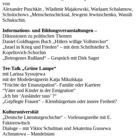
von
Alexander Puschkin , Wladimir Majakowski, Warlaam Schalamow,
Scholochows „Menschenschicksal, Jewgeni Jewtuschenko, Wassili
Schukschin.
Informations- und Bildungsveranstaltungen –
Dikussionen zu politischen Themen
Daniel Goldhagens Buch „Hitlers willige Vollstrecker“
„Israel in Krieg und Frieden“ – mit dem Schriftsteller S.
Kopeliovich-Schochin
„Betrogenes Rußland“ – Gespräch mit Dirk Sager
Tee-Talk „Grüne Lampe“
mit Larissa Syssojewa
mit der Modedesignerin Katja Mikulskaja
“Früchte der Emanzipation“- Familie oder Karriere
“Väter und Kinder in der Emigration“
„Ich bin ‘Ausländer raus’ ?“
„Gepflegte Frauen“ – Kleinbürgertum oder innere Freiheit?
Kulturuniversität
„Deutsche Literaturgeschichte“ – Vorlesungsreihe mit E.
Faktorowitsch
Dialoge – mit Viktor Schulman und Jekaterina Gussewa
Achmatowa – Mandelstam