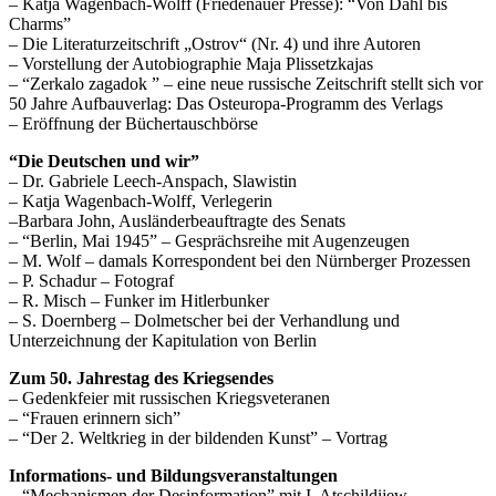
– Katja Wagenbach-Wolff (Friedenauer Presse): “Von Dahl bis
Charms”
– Die Literaturzeitschrift „Ostrov“ (Nr. 4) und ihre Autoren
– Vorstellung der Autobiographie Maja Plissetzkajas
– “Zerkalo zagadok ” – eine neue russische Zeitschrift stellt sich vor
50 Jahre Aufbauverlag: Das Osteuropa-Programm des Verlags
– Eröffnung der Büchertauschbörse
“Die Deutschen und wir”
– Dr. Gabriele Leech-Anspach, Slawistin
– Katja Wagenbach-Wolff, Verlegerin
–Barbara John, Ausländerbeauftragte des Senats
– “Berlin, Mai 1945” – Gesprächsreihe mit Augenzeugen
– M. Wolf – damals Korrespondent bei den Nürnberger Prozessen
– P. Schadur – Fotograf
– R. Misch – Funker im Hitlerbunker
– S. Doernberg – Dolmetscher bei der Verhandlung und
Unterzeichnung der Kapitulation von Berlin
Zum 50. Jahrestag des Kriegsendes
– Gedenkfeier mit russischen Kriegsveteranen
– “Frauen erinnern sich”
– “Der 2. Weltkrieg in der bildenden Kunst” – Vortrag
Informations- und Bildungsveranstaltungen
– “Mechanismen der Desinformation” mit I. Atschildijew