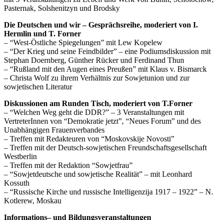
Pasternak, Solshenitzyn und Brodsky
Die Deutschen und wir – Gesprächsreihe, moderiert von I.
Hermlin und T. Forner
– “West-Östliche Spiegelungen” mit Lew Kopelew
– “Der Krieg und seine Feindbilder” – eine Podiumsdiskussion mit
Stephan Doernberg, Günther Rücker und Ferdinand Thun
– “Rußland mit den Augen eines Preußen” mit Klaus v. Bismarck
– Christa Wolf zu ihrem Verhältnis zur Sowjetunion und zur
sowjetischen Literatur
Diskussionen am Runden Tisch, moderiert von T.Forner
– “Welchen Weg geht die DDR?” – 3 Veranstaltungen mit
VertreterInnen von “Demokratie jetzt”, “Neues Forum” und des
Unabhängigen Frauenverbandes
– Treffen mit Redakteuren von “Moskovskije Novosti”
– Treffen mit der Deutsch-sowjetischen Freundschaftsgesellschaft
Westberlin
– Treffen mit der Redaktion “Sowjetfrau”
– “Sowjetdeutsche und sowjetische Realität” – mit Leonhard
Kossuth
– “Russische Kirche und russische Intelligenzija 1917 – 1922” – N.
Kotlerew, Moskau
Informations– und Bildungsveranstaltungen