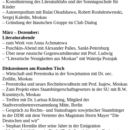
– Konstituierung des Literaturklubs und der Sonntagsschule für
Kinder
– Autorenpodium mit Bulat Okudshawa, Robert Roshdestwenski,
Sergej Kaledin, Moskau
– Gründung der litauischen Gruppe im Club Dialog
März – Dezember:
Literaturabende
– zum Werk von Anna Achmatowa
– Puschkin-Abend mit Alexander Palies, Sankt-Petersburg
– Über neue russische Gegenwartsliteratur mit Prof. Ludwig
– “Literarische Neuigkeiten aus Moskau” mit Walerija Poznjak
Diskussionen am Runden Tisch
– Wirtschaft und Perestroika in der Sowjetunion mit Dr. oec.
Zedilin, Moskau
– Perestroika und neues Rechtsbewußtsein mit Prof. Isajew, Moskau
– Zum Projekt eines Staatsbürgerschaftsgesetzes in der SU mit B.W.
Kusminych, Moskau
– Treffen mit Dr. Larissa Klinzing, Mitglied der
Stadtverordnetenversammlung Mitte, Berlin
– Gespräch zu Rechts– und Statusfragen sowjetischer Staatsbürger
in der DDR mit dem Vertreter des Magistrats Herrn Mayer “Die
Deutschen und wir”
– Stephan Hermlin über seine Jahre in der Emigration