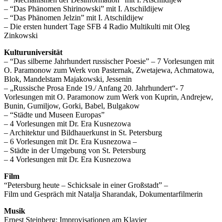
– “Das Phänomen Shirinowski” mit I. Atschildijew
– “Das Phänomen Jelzin” mit I. Atschildijew
– Die ersten hundert Tage SFB 4 Radio Multikulti mit Oleg
Zinkowski
Kulturuniversität
– “Das silberne Jahrhundert russischer Poesie” – 7 Vorlesungen mit
O. Paramonow zum Werk von Pasternak, Zwetajewa, Achmatowa,
Blok, Mandelstam Majakowski, Jessenin
– „Russische Prosa Ende 19./ Anfang 20. Jahrhundert“- 7
Vorlesungen mit O. Paramonow zum Werk von Kuprin, Andrejew,
Bunin, Gumiljow, Gorki, Babel, Bulgakow
– “Städte und Museen Europas”
– 4 Vorlesungen mit Dr. Era Kusnezowa
– Architektur und Bildhauerkunst in St. Petersburg
– 6 Vorlesungen mit Dr. Era Kusnezowa –
– Städte in der Umgebung von St. Petersburg
– 4 Vorlesungen mit Dr. Era Kusnezowa
Film
“Petersburg heute – Schicksale in einer Großstadt” –
Film und Gespräch mit Natalja Sharandak, Dokumentarfilmerin
Musik
Ernest Steinberg: Improvisationen am Klavier