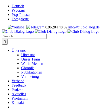
Skip
Deutsch
to
Русский
content
Українська
Fotogalerie
030/204 48 59
|
info@club-dialog.de
Search
for:
Über uns
Über uns
Unser Team
Wir in Medien
Chronik
Publikationen
Vermietung
Verband
Feedback
Projekte
Aktuelles
Programm
Kontakt