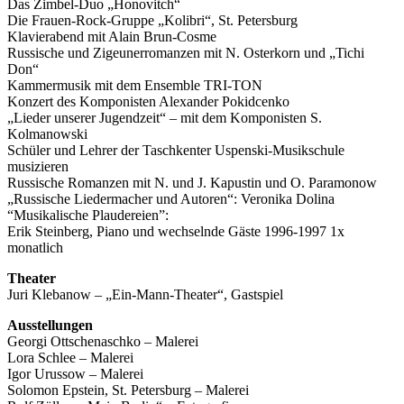
Das Zimbel-Duo „Honovitch“
Die Frauen-Rock-Gruppe „Kolibri“, St. Petersburg
Klavierabend mit Alain Brun-Cosme
Russische und Zigeunerromanzen mit N. Osterkorn und „Tichi
Don“
Kammermusik mit dem Ensemble TRI-TON
Konzert des Komponisten Alexander Pokidcenko
„Lieder unserer Jugendzeit“ – mit dem Komponisten S.
Kolmanowski
Schüler und Lehrer der Taschkenter Uspenski-Musikschule
musizieren
Russische Romanzen mit N. und J. Kapustin und O. Paramonow
„Russische Liedermacher und Autoren“: Veronika Dolina
“Musikalische Plaudereien”:
Erik Steinberg, Piano und wechselnde Gäste 1996-1997 1x
monatlich
Theater
Juri Klebanow – „Ein-Mann-Theater“, Gastspiel
Ausstellungen
Georgi Ottschenaschko – Malerei
Lora Schlee – Malerei
Igor Urussow – Malerei
Solomon Epstein, St. Petersburg – Malerei