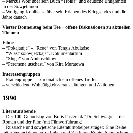
– Markus Wolf über sein Buch “Troika” und deutsche Emigranten
in der Sowjetunion
– Wolfgang Kohlhaase über sein Erleben des Kriegsendes und die
Jahre danach
Vierter Donnerstag beim Tee – offene Diskussionen zu aktuellen
Themen
Filme
– “Pokajanije” – “Reue” von Tengis Abuladse
– “Wlast’ solowjetzkaja”, Dokumentarfilm
– “Sluga” von Abdraschitow
– “Peremena utschasti” von Kira Muratowa
Interessengruppen
– Frauengruppe – 1x monatlich ein offenes Treffen
– verschiedene Wohltätigkeitsveranstaltungen und Aktionen
1990
Literaturabende
– Der 100. Geburtstag von Boris Pasternak “Dr. Schiwago” – der
Roman und der Film (mit Filmvorführung)
– Russische und sowjetische Literaturnobelpreisträger: Eine Reihe
mit 5 Veranstaltungen zu Leben und Werk von Bunin, Scholochow,