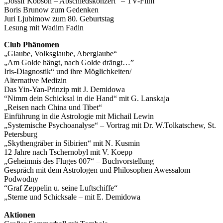
„Jossif Kobson – Abschiedskonzert“ – TV-Film
Boris Brunow zum Gedenken
Juri Ljubimow zum 80. Geburtstag
Lesung mit Wadim Fadin
Club Phänomen
„Glaube, Volksglaube, Aberglaube“
„Am Golde hängt, nach Golde drängt…”
Iris-Diagnostik“ und ihre Möglichkeiten/
Alternative Medizin
Das Yin-Yan-Prinzip mit J. Demidowa
“Nimm dein Schicksal in die Hand“ mit G. Lanskaja
„Reisen nach China und Tibet“
Einführung in die Astrologie mit Michail Lewin
„Systemische Psychoanalyse“ – Vortrag mit Dr. W.Tolkatschew, St.
Petersburg
„Skythengräber in Sibirien“ mit N. Kusmin
12 Jahre nach Tschernobyl mit V. Koepp
„Geheimnis des Fluges 007“ – Buchvorstellung
Gespräch mit dem Astrologen und Philosophen Awessalom
Podwodny
“Graf Zeppelin u. seine Luftschiffe“
„Sterne und Schicksale – mit E. Demidowa
Aktionen