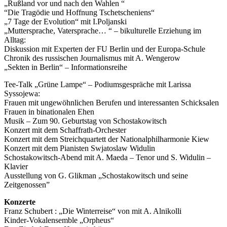
„Rußland vor und nach den Wahlen “
“Die Tragödie und Hoffnung Tschetscheniens“
„7 Tage der Evolution“ mit I.Poljanski
„Muttersprache, Vatersprache… “ – bikulturelle Erziehung im
Alltag:
Diskussion mit Experten der FU Berlin und der Europa-Schule
Chronik des russischen Journalismus mit A. Wengerow
„Sekten in Berlin“ – Informationsreihe
Tee-Talk „Grüne Lampe“ – Podiumsgespräche mit Larissa
Syssojewa:
Frauen mit ungewöhnlichen Berufen und interessanten Schicksalen
Frauen in binationalen Ehen
Musik – Zum 90. Geburtstag von Schostakowitsch
Konzert mit dem Schaffrath-Orchester
Konzert mit dem Streichquartett der Nationalphilharmonie Kiew
Konzert mit dem Pianisten Swjatoslaw Widulin
Schostakowitsch-Abend mit A. Maeda – Tenor und S. Widulin –
Klavier
Ausstellung von G. Glikman „Schostakowitsch und seine
Zeitgenossen”
Konzerte
Franz Schubert : „Die Winterreise“ von mit A. Alnikolli
Kinder-Vokalensemble „Orpheus“