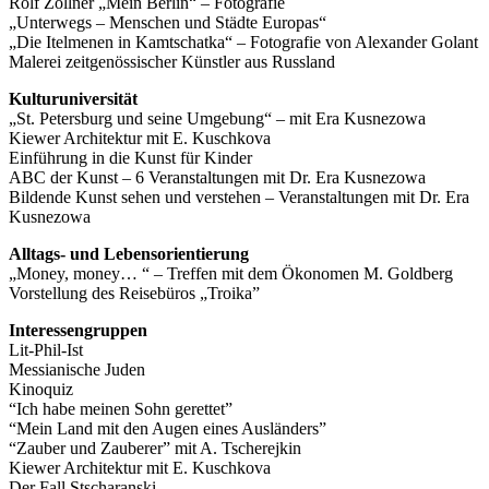
Rolf Zöllner „Mein Berlin“ – Fotografie
„Unterwegs – Menschen und Städte Europas“
„Die Itelmenen in Kamtschatka“ – Fotografie von Alexander Golant
Malerei zeitgenössischer Künstler aus Russland
Kulturuniversität
„St. Petersburg und seine Umgebung“ – mit Era Kusnezowa
Kiewer Architektur mit E. Kuschkova
Einführung in die Kunst für Kinder
ABC der Kunst – 6 Veranstaltungen mit Dr. Era Kusnezowa
Bildende Kunst sehen und verstehen – Veranstaltungen mit Dr. Era
Kusnezowa
Alltags- und Lebensorientierung
„Money, money… “ – Treffen mit dem Ökonomen M. Goldberg
Vorstellung des Reisebüros „Troika”
Interessengruppen
Lit-Phil-Ist
Messianische Juden
Kinoquiz
“Ich habe meinen Sohn gerettet”
“Mein Land mit den Augen eines Ausländers”
“Zauber und Zauberer” mit A. Tscherejkin
Kiewer Architektur mit E. Kuschkova
Der Fall Stscharanski