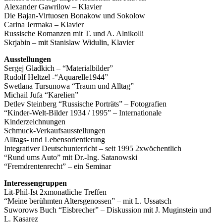
Alexander Gawrilow – Klavier
Die Bajan-Virtuosen Bonakow und Sokolow
Carina Jermaka – Klavier
Russische Romanzen mit T. und A. Alnikolli
Skrjabin – mit Stanislaw Widulin, Klavier
Ausstellungen
Sergej Gladkich – “Materialbilder”
Rudolf Heltzel -“Aquarelle1944”
Swetlana Tursunowa “Traum und Alltag”
Michail Jufa “Karelien”
Detlev Steinberg “Russische Porträts” – Fotografien
“Kinder-Welt-Bilder 1934 / 1995” – Internationale
Kinderzeichnungen
Schmuck-Verkaufsausstellungen
Alltags- und Lebensorientierung
Integrativer Deutschunterricht – seit 1995 2xwöchentlich
“Rund ums Auto” mit Dr.-Ing. Satanowski
“Fremdrentenrecht” – ein Seminar
Interessengruppen
Lit-Phil-Ist 2xmonatliche Treffen
“Meine berühmten Altersgenossen” – mit L. Ussatsch
Suworows Buch “Eisbrecher” – Diskussion mit J. Muginstein und
L. Kasarez