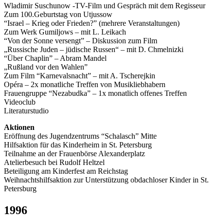
Wladimir Suschunow -TV-Film und Gespräch mit dem Regisseur
Zum 100.Geburtstag von Utjussow
“Israel – Krieg oder Frieden?” (mehrere Veranstaltungen)
Zum Werk Gumiljows – mit L. Leikach
“Von der Sonne versengt” – Diskussion zum Film
„Russische Juden – jüdische Russen“ – mit D. Chmelnizki
“Über Chaplin” – Abram Mandel
„Rußland vor den Wahlen”
Zum Film “Karnevalsnacht” – mit A. Tscherejkin
Opéra – 2x monatliche Treffen von Musikliebhabern
Frauengruppe “Nezabudka” – 1x monatlich offenes Treffen
Videoclub
Literaturstudio
Aktionen
Eröffnung des Jugendzentrums “Schalasch” Mitte
Hilfsaktion für das Kinderheim in St. Petersburg
Teilnahme an der Frauenbörse Alexanderplatz
Atelierbesuch bei Rudolf Heltzel
Beteiligung am Kinderfest am Reichstag
Weihnachtshilfsaktion zur Unterstützung obdachloser Kinder in St.
Petersburg
1996