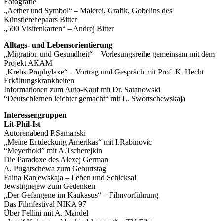
Fotografie
„Aether und Symbol“ – Malerei, Grafik, Gobelins des
Künstlerehepaars Bitter
„500 Visitenkarten“ – Andrej Bitter
Alltags- und Lebensorientierung
„Migration und Gesundheit“ – Vorlesungsreihe gemeinsam mit dem
Projekt AKAM
„Krebs-Prophylaxe“ – Vortrag und Gespräch mit Prof. K. Hecht
Erkältungskrankheiten
Informationen zum Auto-Kauf mit Dr. Satanowski
“Deutschlernen leichter gemacht“ mit L. Swortschewskaja
Interessengruppen
Lit-Phil-Ist
Autorenabend P.Samanski
„Meine Entdeckung Amerikas“ mit I.Rabinovic
“Meyerhold” mit A.Tscherejkin
Die Paradoxe des Alexej German
A. Pugatschewa zum Geburtstag
Faina Ranjewskaja – Leben und Schicksal
Jewstignejew zum Gedenken
„Der Gefangene im Kaukasus“ – Filmvorführung
Das Filmfestival NIKA 97
Über Fellini mit A. Mandel