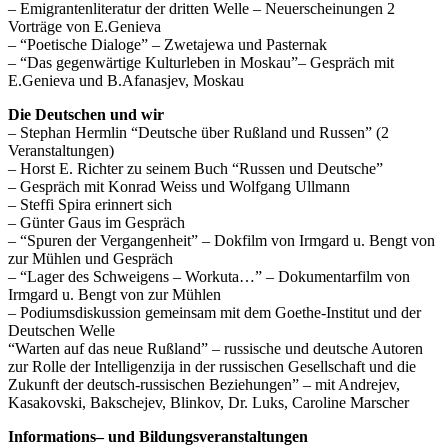
– Emigrantenliteratur der dritten Welle – Neuerscheinungen 2
Vorträge von E.Genieva
– “Poetische Dialoge” – Zwetajewa und Pasternak
– “Das gegenwärtige Kulturleben in Moskau”– Gespräch mit
E.Genieva und B.Afanasjev, Moskau
Die Deutschen und wir
– Stephan Hermlin “Deutsche über Rußland und Russen” (2
Veranstaltungen)
– Horst E. Richter zu seinem Buch “Russen und Deutsche”
– Gespräch mit Konrad Weiss und Wolfgang Ullmann
– Steffi Spira erinnert sich
– Günter Gaus im Gespräch
– “Spuren der Vergangenheit” – Dokfilm von Irmgard u. Bengt von
zur Mühlen und Gespräch
– “Lager des Schweigens – Workuta…” – Dokumentarfilm von
Irmgard u. Bengt von zur Mühlen
– Podiumsdiskussion gemeinsam mit dem Goethe-Institut und der
Deutschen Welle
“Warten auf das neue Rußland” – russische und deutsche Autoren
zur Rolle der Intelligenzija in der russischen Gesellschaft und die
Zukunft der deutsch-russischen Beziehungen” – mit Andrejev,
Kasakovski, Bakschejev, Blinkov, Dr. Luks, Caroline Marscher
Informations– und Bildungsveranstaltungen