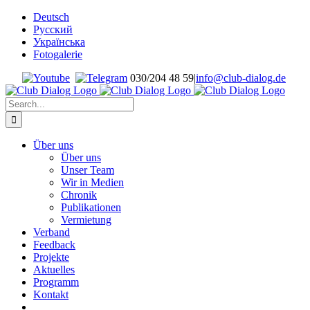
Skip
Deutsch
to
Русский
content
Українська
Fotogalerie
030/204 48 59
|
info@club-dialog.de
Search
for:
Über uns
Über uns
Unser Team
Wir in Medien
Chronik
Publikationen
Vermietung
Verband
Feedback
Projekte
Aktuelles
Programm
Kontakt