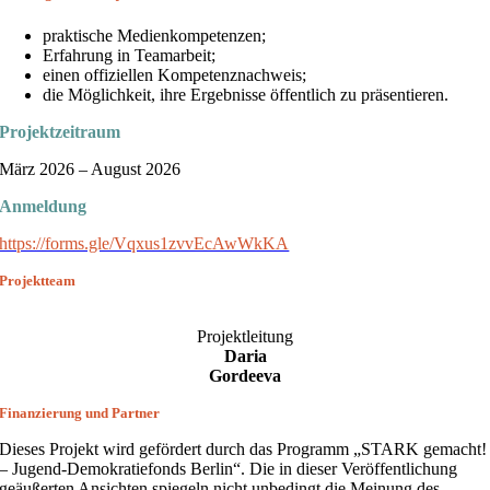
praktische Medienkompetenzen;
Erfahrung in Teamarbeit;
einen offiziellen Kompetenznachweis;
die Möglichkeit, ihre Ergebnisse öffentlich zu präsentieren.
Projektzeitraum
März 2026 – August 2026
Anmeldung
https://forms.gle/Vqxus1zvvEcAwWkKA
Projektteam
Projektleitung
Daria
Gordeeva
Finanzierung und Partner
Dieses Projekt wird gefördert durch das Programm „STARK gemacht!
– Jugend-Demokratiefonds Berlin“. Die in dieser Veröffentlichung
geäußerten Ansichten spiegeln nicht unbedingt die Meinung des