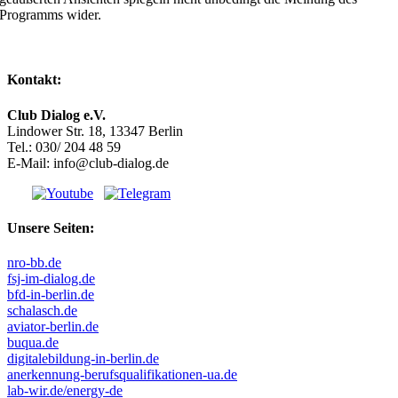
Programms wider.
Kontakt:
Club Dialog e.V.
Lindower Str. 18, 13347 Berlin
Tel.: 030/ 204 48 59
E-Mail: info@club-dialog.de
Unsere Seiten:
nro-bb.de
fsj-im-dialog.de
bfd-in-berlin.de
schalasch.de
aviator-berlin.de
buqua.de
digitalebildung-in-berlin.de
anerkennung-berufsqualifikationen-ua.de
lab-wir.de/energy-de