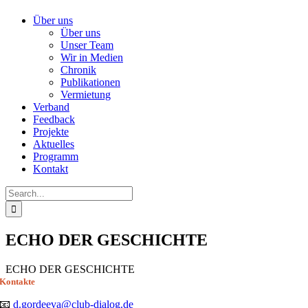
Über uns
Über uns
Unser Team
Wir in Medien
Chronik
Publikationen
Vermietung
Verband
Feedback
Projekte
Aktuelles
Programm
Kontakt
Search
for:
ECHO DER GESCHICHTE
ECHO DER GESCHICHTE
Kontakte
📧
d.gordeeva@club-dialog.de