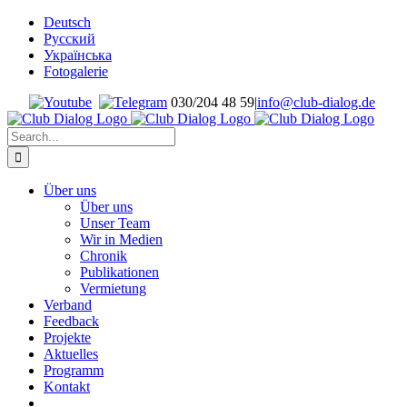
Skip
Deutsch
to
Русский
content
Українська
Fotogalerie
030/204 48 59
|
info@club-dialog.de
Search
for:
Über uns
Über uns
Unser Team
Wir in Medien
Chronik
Publikationen
Vermietung
Verband
Feedback
Projekte
Aktuelles
Programm
Kontakt