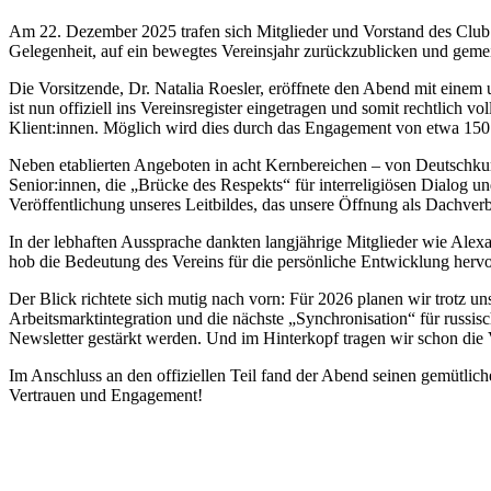
Am 22. Dezember 2025 trafen sich Mitglieder und Vorstand des Club D
Gelegenheit, auf ein bewegtes Vereinsjahr zurückzublicken und gemei
Die Vorsitzende, Dr. Natalia Roesler, eröffnete den Abend mit einem
ist nun offiziell ins Vereinsregister eingetragen und somit rechtlic
Klient:innen. Möglich wird dies durch das Engagement von etwa 150 
Neben etablierten Angeboten in acht Kernbereichen – von Deutschkur
Senior:innen, die „Brücke des Respekts“ für interreligiösen Dialog 
Veröffentlichung unseres Leitbildes, das unsere Öffnung als Dachverb
In der lebhaften Aussprache dankten langjährige Mitglieder wie Alex
hob die Bedeutung des Vereins für die persönliche Entwicklung hervo
Der Blick richtete sich mutig nach vorn: Für 2026 planen wir trotz un
Arbeitsmarktintegration und die nächste „Synchronisation“ für russi
Newsletter gestärkt werden. Und im Hinterkopf tragen wir schon die 
Im Anschluss an den offiziellen Teil fand der Abend seinen gemütlic
Vertrauen und Engagement!