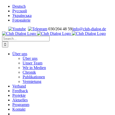
Skip
Deutsch
to
Русский
content
Українська
Fotogalerie
030/204 48 59
|
info@club-dialog.de
Search
for:
Über uns
Über uns
Unser Team
Wir in Medien
Chronik
Publikationen
Vermietung
Verband
Feedback
Projekte
Aktuelles
Programm
Kontakt