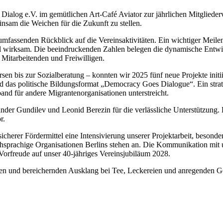
ialog e.V. im gemütlichen Art-Café Aviator zur jährlichen Mitglieder
nsam die Weichen für die Zukunft zu stellen.
 umfassenden Rückblick auf die Vereinsaktivitäten. Ein wichtiger Meile
h voll wirksam. Die beeindruckenden Zahlen belegen die dynamische Entwi
Mitarbeitenden und Freiwilligen.
sen bis zur Sozialberatung – konnten wir 2025 fünf neue Projekte init
und das politische Bildungsformat „Democracy Goes Dialogue“. Ein str
and für andere Migrantenorganisationen unterstreicht.
ander Gundilev und Leonid Berezin für die verlässliche Unterstützung. 
r.
sicherer Fördermittel eine Intensivierung unserer Projektarbeit, beson
schsprachige Organisationen Berlins stehen an. Die Kommunikation mit 
Vorfreude auf unser 40-jähriges Vereinsjubiläum 2028.
hen und bereichernden Ausklang bei Tee, Leckereien und anregenden Ge