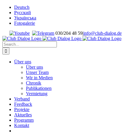
Skip
Deutsch
to
Русский
content
Українська
Fotogalerie
030/204 48 59
|
info@club-dialog.de
Search
for:
Über uns
Über uns
Unser Team
Wir in Medien
Chronik
Publikationen
Vermietung
Verband
Feedback
Projekte
Aktuelles
Programm
Kontakt