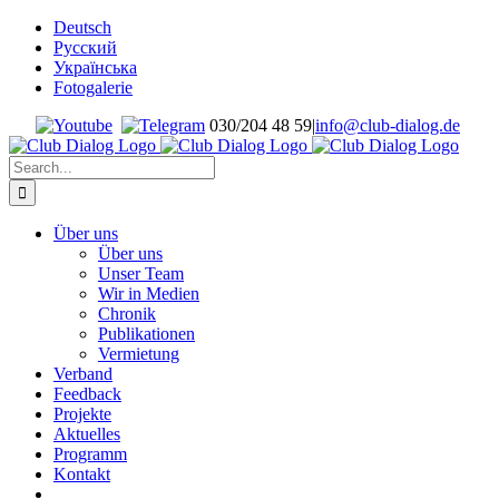
Skip
Deutsch
to
Русский
content
Українська
Fotogalerie
030/204 48 59
|
info@club-dialog.de
Search
for:
Über uns
Über uns
Unser Team
Wir in Medien
Chronik
Publikationen
Vermietung
Verband
Feedback
Projekte
Aktuelles
Programm
Kontakt