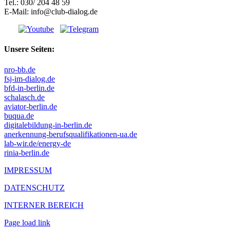
Tel.: 030/ 204 48 59
E-Mail: info@club-dialog.de
Unsere Seiten:
nro-bb.de
fsj-im-dialog.de
bfd-in-berlin.de
schalasch.de
aviator-berlin.de
buqua.de
digitalebildung-in-berlin.de
anerkennung-berufsqualifikationen-ua.de
lab-wir.de/energy-de
rinia-berlin.de
IMPRESSUM
DATENSCHUTZ
INTERNER BEREICH
Page load link