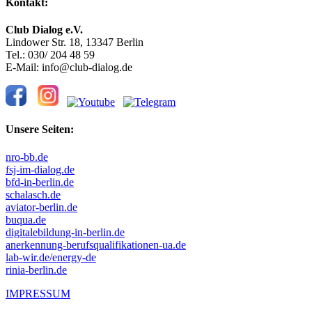
Kontakt:
Club Dialog e.V.
Lindower Str. 18, 13347 Berlin
Tel.: 030/ 204 48 59
E-Mail: info@club-dialog.de
Unsere Seiten:
nro-bb.de
fsj-im-dialog.de
bfd-in-berlin.de
schalasch.de
aviator-berlin.de
buqua.de
digitalebildung-in-berlin.de
anerkennung-berufsqualifikationen-ua.de
lab-wir.de/energy-de
rinia-berlin.de
IMPRESSUM