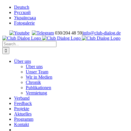
Skip
Deutsch
to
Русский
content
Українська
Fotogalerie
030/204 48 59
|
info@club-dialog.de
Search
for:
Über uns
Über uns
Unser Team
Wir in Medien
Chronik
Publikationen
Vermietung
Verband
Feedback
Projekte
Aktuelles
Programm
Kontakt