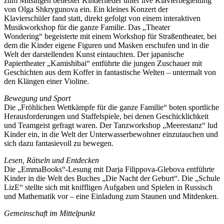
zum Mitsingen beliebter Kinderlieder unter live Klavierbegleitung
von Olga Shkrygunova ein. Ein kleines Konzert der
Klavierschüler fand statt, direkt gefolgt von einem interaktiven
Musikworkshop für die ganze Familie. Das „Theater
Wondering“ begeisterte mit einem Workshop für Straßentheater, bei
dem die Kinder eigene Figuren und Masken erschufen und in die
Welt der darstellenden Kunst eintauchten. Der japanische
Papiertheater „Kamishibai“ entführte die jungen Zuschauer mit
Geschichten aus dem Koffer in fantastische Welten – untermalt von
den Klängen einer Violine.
Bewegung und Sport
Die „Fröhlichen Wettkämpfe für die ganze Familie“ boten sportliche
Herausforderungen und Staffelspiele, bei denen Geschicklichkeit
und Teamgeist gefragt waren. Der Tanzworkshop „Meerestanz“ lud
Kinder ein, in die Welt der Unterwasserbewohner einzutauchen und
sich dazu fantasievoll zu bewegen.
Lesen, Rätseln und Entdecken
Die „EmmaBooks“-Lesung mit Darja Filippova-Glebova entführte
Kinder in die Welt des Buches „Die Nacht der Geburt“. Die „Schule
LizE“ stellte sich mit kniffligen Aufgaben und Spielen in Russisch
und Mathematik vor – eine Einladung zum Staunen und Mitdenken.
Gemeinschaft im Mittelpunkt