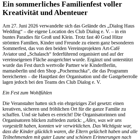
Ein sommerliches Familienfest voller
Kreativität und Abenteuer
Am 27. Juni 2026 verwandelte sich das Gelände des „Dialog Haus
Wedding“ – die eigene Location des Club Dialog e. V. – in ein
buntes Paradies für Groß und Klein. Trotz fast 40 Grad Hitze
strömten Familien, Kinder und Freunde zu einem ganz besonderen
Sommerfest, das von den beiden Vereinsprojekten Art-Café
Aviator und „Schalasch“ federführend organisiert und auf der
vereinseigenen Fläche ausgerichtet wurde. Ergänzt und unterstützt
wurde das Fest durch wertvolle Partner wie KinderBerlin,
mamasberlin und den Shop „Pochemuchka“, die das Programm
bereicherten – die Hauptlast der Organisation und die Gastgeberrolle
lagen jedoch bei den Teams des Club Dialog e. V.
Ein Fest zum Wohlfühlen
Die Veranstalter hatten sich ein ehrgeiziges Ziel gesetzt: einen
kreativen, sicheren und fröhlichen Ort für die ganze Familie zu
schaffen. Und sie haben es erreicht! Die Organisatorinnen und
Organisatoren blicken zufrieden zurück:
„Alles, was wir uns
vorgestellt haben, konnten wir verwirklichen. Das Wichtigste war,
dass die Kinder glücklich waren, die Eltern gelächelt haben und alle
Teilnehmenden mit guter Laune und schönen Erinnerungen nach