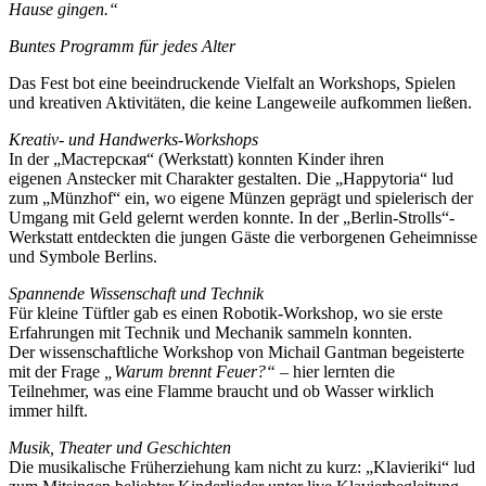
Hause gingen.“
Buntes Programm für jedes Alter
Das Fest bot eine beeindruckende Vielfalt an Workshops, Spielen
und kreativen Aktivitäten, die keine Langeweile aufkommen ließen.
Kreativ- und Handwerks-Workshops
In der „Мастерская“ (Werkstatt) konnten Kinder ihren
eigenen Anstecker mit Charakter gestalten. Die „Happytoria“ lud
zum „Münzhof“ ein, wo eigene Münzen geprägt und spielerisch der
Umgang mit Geld gelernt werden konnte. In der „Berlin-Strolls“-
Werkstatt entdeckten die jungen Gäste die verborgenen Geheimnisse
und Symbole Berlins.
Spannende Wissenschaft und Technik
Für kleine Tüftler gab es einen Robotik-Workshop, wo sie erste
Erfahrungen mit Technik und Mechanik sammeln konnten.
Der wissenschaftliche Workshop von Michail Gantman begeisterte
mit der Frage
„Warum brennt Feuer?“
– hier lernten die
Teilnehmer, was eine Flamme braucht und ob Wasser wirklich
immer hilft.
Musik, Theater und Geschichten
Die musikalische Früherziehung kam nicht zu kurz: „Klavieriki“ lud