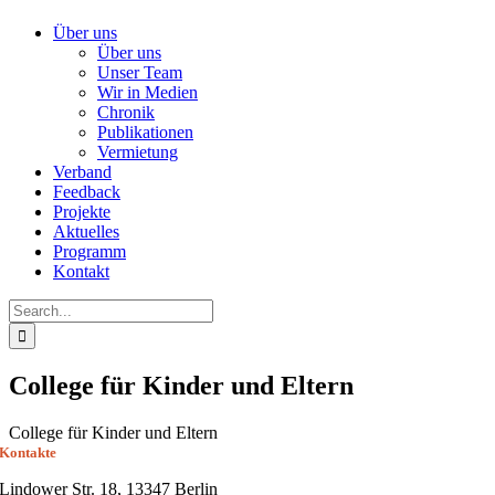
Über uns
Über uns
Unser Team
Wir in Medien
Chronik
Publikationen
Vermietung
Verband
Feedback
Projekte
Aktuelles
Programm
Kontakt
Search
for:
College für Kinder und Eltern
College für Kinder und Eltern
Kontakte
Lindower Str. 18, 13347 Berlin