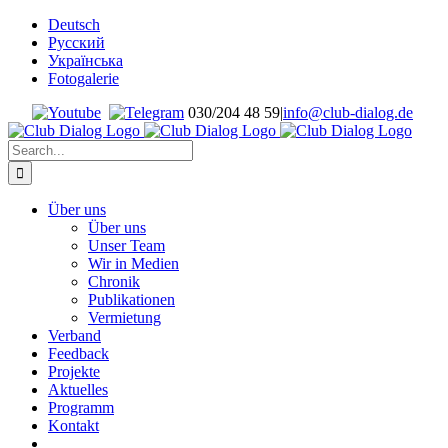
Skip
Deutsch
to
Русский
content
Українська
Fotogalerie
030/204 48 59
|
info@club-dialog.de
Search
for:
Über uns
Über uns
Unser Team
Wir in Medien
Chronik
Publikationen
Vermietung
Verband
Feedback
Projekte
Aktuelles
Programm
Kontakt