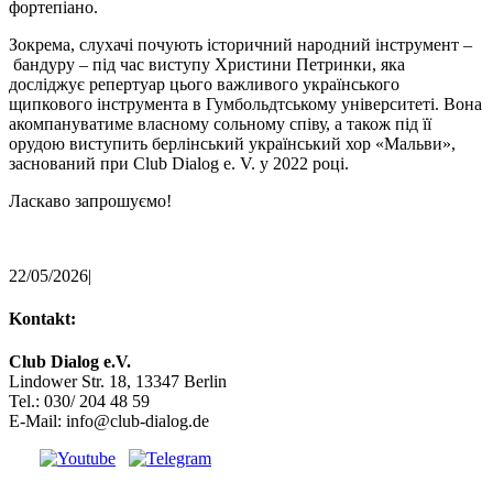
фортепіано.
Зокрема, слухачі почують історичний народний інструмент –
бандуру – під час виступу Христини Петринки, яка
досліджує репертуар цього важливого українського
щипкового інструмента в Гумбольдтському університеті. Вона
акомпануватиме власному сольному співу, а також під її
орудою виступить берлінський український хор «Мальви»,
заснований при Club Dialog e. V. у 2022 році.
Ласкаво запрошуємо!
22/05/2026
|
Kontakt:
Club Dialog e.V.
Lindower Str. 18, 13347 Berlin
Tel.: 030/ 204 48 59
E-Mail: info@club-dialog.de