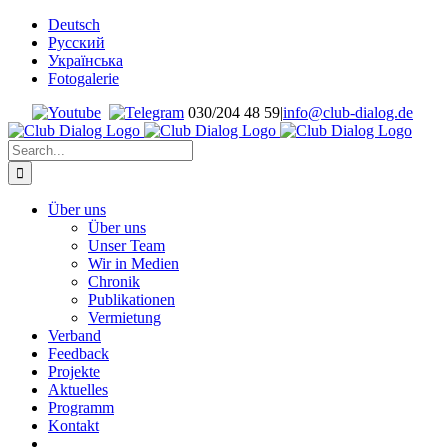
Skip
Deutsch
to
Русский
content
Українська
Fotogalerie
030/204 48 59
|
info@club-dialog.de
Search
for:
Über uns
Über uns
Unser Team
Wir in Medien
Chronik
Publikationen
Vermietung
Verband
Feedback
Projekte
Aktuelles
Programm
Kontakt