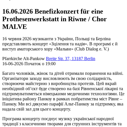
16.06.2026 Benefizkonzert für eine
Prothesenwerkstatt in Riwne / Chor
MALVE
16 червня 2026 музиканти з України, Польщі та Берліна
представляють концерт «Зцілення та надія». В програмі є й
виступ аматорського хору «Мальви» (Club Dialog e. V.)
Pfarrkirche Alt-Pankow
Breite Str. 37, 13187 Berlin
16-06-2026 Початок о 19:00
Багато чоловіків, жінок та дітей отримали поранення на війні.
Організатори заходу висловлюють їм свою солідарність,
створюючи майстерню з виробництва протезів. Цей вкрай
необхідний об’єкт буде створено на базі Рівненської лікарні та
підтримуватиметься німецькими медичними технологіями. Це
ініціатива району Панкоу в рамках побратимства міст Рівне –
Панкоу. Ми всі дякуємо парафії Альт-Панкоу за підтримку, яка
надала свій зал для цього концерту.
Програма концерту поєднує музику української народної
традиції з класичними творами для струнних інструментів та