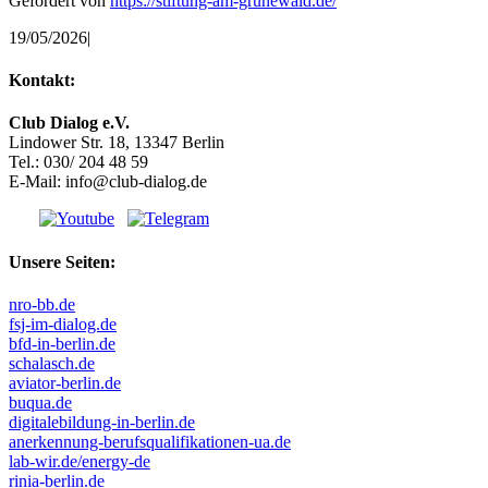
Gefördert von
https://stiftung-am-grunewald.de/
19/05/2026
|
Kontakt:
Club Dialog e.V.
Lindower Str. 18, 13347 Berlin
Tel.: 030/ 204 48 59
E-Mail: info@club-dialog.de
Unsere Seiten:
nro-bb.de
fsj-im-dialog.de
bfd-in-berlin.de
schalasch.de
aviator-berlin.de
buqua.de
digitalebildung-in-berlin.de
anerkennung-berufsqualifikationen-ua.de
lab-wir.de/energy-de
rinia-berlin.de