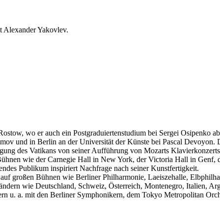
t Alexander Yakovlev.
Rostow, wo er auch ein Postgraduiertenstudium bei Sergei Osipenko abs
ov und in Berlin an der Universität der Künste bei Pascal Devoyon. Di
g des Vatikans von seiner Aufführung von Mozarts Klavierkonzerts N
Bühnen wie der Carnegie Hall in New York, der Victoria Hall in Genf,
endes Publikum inspiriert Nachfrage nach seiner Kunstfertigkeit.
auf großen Bühnen wie Berliner Philharmonie, Laeiszehalle, Elbphilha
ändern wie Deutschland, Schweiz, Österreich, Montenegro, Italien, Arg
estern u. a. mit den Berliner Symphonikern, dem Tokyo Metropolitan O