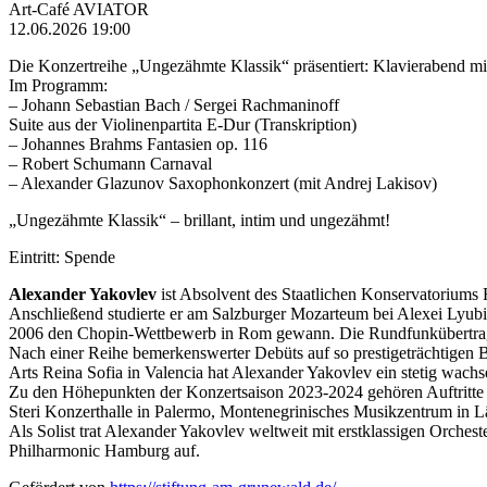
Art-Café AVIATOR
12.06.2026 19:00
Die Konzertreihe „Ungezähmte Klassik“ präsentiert: Klavierabend mi
Im Programm:
– Johann Sebastian Bach / Sergei Rachmaninoff
Suite aus der Violinenpartita E-Dur (Transkription)
– Johannes Brahms Fantasien op. 116
– Robert Schumann Carnaval
– Alexander Glazunov Saxophonkonzert (mit Andrej Lakisov)
„Ungezähmte Klassik“ – brillant, intim und ungezähmt!
Eintritt: Spende
Alexander Yakovlev
ist Absolvent des Staatlichen Konservatoriums 
Anschließend studierte er am Salzburger Mozarteum bei Alexei Lyubim
2006 den Chopin-Wettbewerb in Rom gewann. Die Rundfunkübertragun
Nach einer Reihe bemerkenswerter Debüts auf so prestigeträchtigen 
Arts Reina Sofia in Valencia hat Alexander Yakovlev ein stetig wachs
Zu den Höhepunkten der Konzertsaison 2023-2024 gehören Auftritte 
Steri Konzerthalle in Palermo, Montenegrinisches Musikzentrum in L
Als Solist trat Alexander Yakovlev weltweit mit erstklassigen Orch
Philharmonic Hamburg auf.