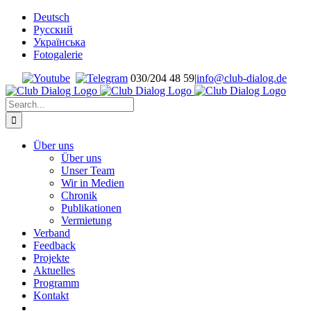
Skip
Deutsch
to
Русский
content
Українська
Fotogalerie
030/204 48 59
|
info@club-dialog.de
Search
for:
Über uns
Über uns
Unser Team
Wir in Medien
Chronik
Publikationen
Vermietung
Verband
Feedback
Projekte
Aktuelles
Programm
Kontakt