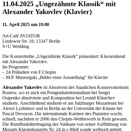
11.04.2025 „Ungezähmte Klassik“ mit
Alexander Yakovlev (Klavier)
11. April 2025 um 19.00
Art-Café AVIATOR
Lindower Str. 18, 13347 Berlin
S+U Wedding
Die Konzertreihe „Ungezähmte Klassik“ präsentiert: Klavierabend
mit Alexander Yakovlev.
Im Programm:
– 24 Präludien von F.Chopin
– M.P. Mussorgski „Bilder einer Ausstellung“ für Klavier
Alexander Yakovlev
ist Absolvent des Staatlichen Konservatoriums
Rostow, wo er auch ein Postgraduiertenstudium bei Sergei
Osipenko absolvierte und Komposition bei Leonid Klinichev
studierte. Anschließend studierte er am Salzburger Mozarteum bei
Alexei Lyubimov und in Berlin an der Universität der Künste bei
Pascal Devoyon. Die internationale Karriere des Pianisten wuchs
schnell, nachdem er 2006 den Chopin-Wettbewerb in Rom gewann.
Die Rundfunkübertragung des Vatikans von seiner Aufführung von
Mozarts Klavierkonzerts Nr. 24 in c-Moll wurde weltweit gehört.