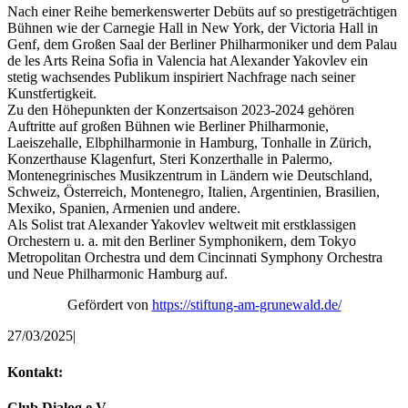
Nach einer Reihe bemerkenswerter Debüts auf so prestigeträchtigen
Bühnen wie der Carnegie Hall in New York, der Victoria Hall in
Genf, dem Großen Saal der Berliner Philharmoniker und dem Palau
de les Arts Reina Sofia in Valencia hat Alexander Yakovlev ein
stetig wachsendes Publikum inspiriert Nachfrage nach seiner
Kunstfertigkeit.
Zu den Höhepunkten der Konzertsaison 2023-2024 gehören
Auftritte auf großen Bühnen wie Berliner Philharmonie,
Laeiszehalle, Elbphilharmonie in Hamburg, Tonhalle in Zürich,
Konzerthause Klagenfurt, Steri Konzerthalle in Palermo,
Montenegrinisches Musikzentrum in Ländern wie Deutschland,
Schweiz, Österreich, Montenegro, Italien, Argentinien, Brasilien,
Mexiko, Spanien, Armenien und andere.
Als Solist trat Alexander Yakovlev weltweit mit erstklassigen
Orchestern u. a. mit den Berliner Symphonikern, dem Tokyo
Metropolitan Orchestra und dem Cincinnati Symphony Orchestra
und Neue Philharmonic Hamburg auf.
Gefördert von
https://stiftung-am-grunewald.de/
27/03/2025
|
Kontakt:
Club Dialog e.V.