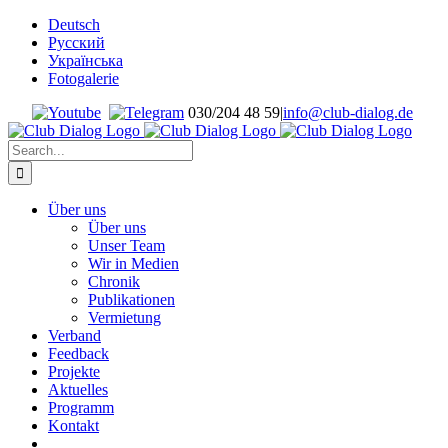
Skip
Deutsch
to
Русский
content
Українська
Fotogalerie
030/204 48 59
|
info@club-dialog.de
Search
for:
Über uns
Über uns
Unser Team
Wir in Medien
Chronik
Publikationen
Vermietung
Verband
Feedback
Projekte
Aktuelles
Programm
Kontakt