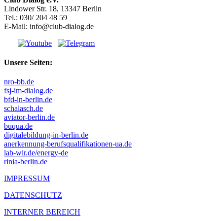
Lindower Str. 18, 13347 Berlin
Tel.: 030/ 204 48 59
E-Mail: info@club-dialog.de
Unsere Seiten:
nro-bb.de
fsj-im-dialog.de
bfd-in-berlin.de
schalasch.de
aviator-berlin.de
buqua.de
digitalebildung-in-berlin.de
anerkennung-berufsqualifikationen-ua.de
lab-wir.de/energy-de
rinia-berlin.de
IMPRESSUM
DATENSCHUTZ
INTERNER BEREICH