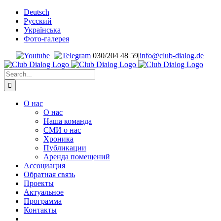
Skip
Deutsch
to
Русский
content
Українська
Фото-галерея
030/204 48 59
|
info@club-dialog.de
Search
for:
О нас
О нас
Наша команда
СМИ о нас
Хроника
Публикации
Аренда помещений
Ассоциация
Обратная связь
Проекты
Актуальное
Программа
Контакты