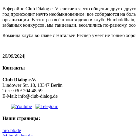
В ферайне Club Dialog e. V. считается, что общение друг с др
год происходит нечто необыкновенное: все собираются на бол
организации. В этот раз всё происходило в клубе Humboldthain
забавных конкурсов, мы танцевали, веселились по-разному, о
Команда клуба во главе с Натальей Рёслер умеет не только хоро
20/09/2024
|
Контакты
Club Dialog e.V.
Lindower Str. 18, 13347 Berlin
Тел.: 030/ 204 48 59
E-Mail: info@club-dialog.de
Наши страницы:
nro-bb.de
fsj-im-dialog.de