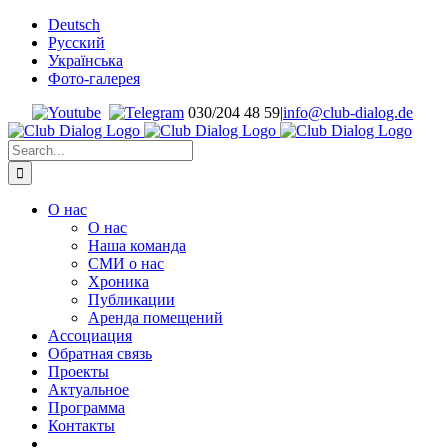
Skip
Deutsch
to
Русский
content
Українська
Фото-галерея
030/204 48 59
|
info@club-dialog.de
Search
for:
О нас
О нас
Наша команда
СМИ о нас
Хроника
Публикации
Аренда помещений
Ассоциация
Обратная связь
Проекты
Актуальное
Программа
Контакты