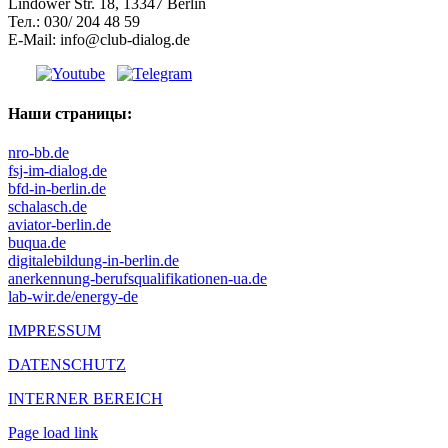
Lindower Str. 18, 13347 Berlin
Тел.: 030/ 204 48 59
E-Mail: info@club-dialog.de
Наши страницы:
nro-bb.de
fsj-im-dialog.de
bfd-in-berlin.de
schalasch.de
aviator-berlin.de
buqua.de
digitalebildung-in-berlin.de
anerkennung-berufsqualifikationen-ua.de
lab-wir.de/energy-de
IMPRESSUM
DATENSCHUTZ
INTERNER BEREICH
Page load link