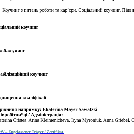
Коучинг з питань роботи та кар’єри. Соціальний коучинг. Підви
ціальний коучинг
об-коучинг
абілізаційний коучинг
двищення кваліфікаії
рівниця напрямку: Ekaterina Mayer-Sawatzki
івробітни*ці / Адміністрація:
aterina Cristea, Arina Kleimenicheva, Iryna Myroniuk, Anna Griebel,
V – Zugelassener Träger / Zertifikat