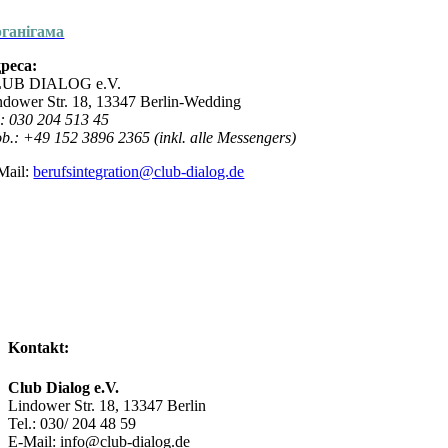
ганігама
реса:
UB DIALOG e.V.
ndower Str. 18, 13347 Berlin-Wedding
l: 030 204 513 45
b.: +49 152 3896 2365 (inkl. alle Messengers)
Mail:
berufsintegration@club-dialog.de
nanziert und zertifiziert durch:
Kontakt:
Club Dialog e.V.
Lindower Str. 18, 13347 Berlin
Tel.: 030/ 204 48 59
E-Mail: info@club-dialog.de