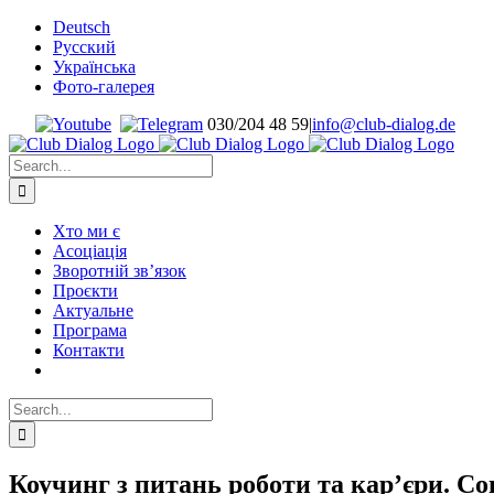
Skip
Deutsch
to
Русский
content
Українська
Фото-галерея
030/204 48 59
|
info@club-dialog.de
Search
for:
Хто ми є
Асоціація
Зворотній зв’язок
Проєкти
Актуальне
Програма
Контакти
Search
for:
Коучинг з питань роботи та кар’єри. С